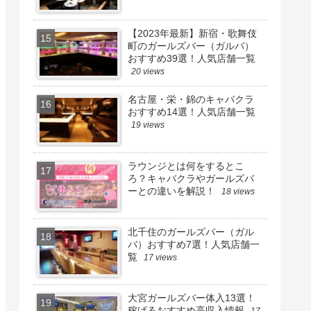
【2023年最新】新宿・歌舞伎
町のガールズバー（ガルバ）
おすすめ39選！人気店舗一覧
20 views
名古屋・栄・錦のキャバクラ
おすすめ14選！人気店舗一覧
19 views
ラウンジとは何をするとこ
ろ？キャバクラやガールズバ
ーとの違いを解説！
18 views
北千住のガールズバー（ガル
バ）おすすめ7選！人気店舗一
覧
17 views
大宮ガールズバー体入13選！
稼げるおすすめ高収入情報
17