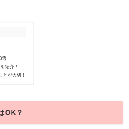
3選
クを紹介！
ることが大切！
はOK？