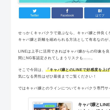
Twitter
Facebook
はてブ
せっかくキャバクラで遊ぶなら、キャバ嬢と仲良く
キャバ嬢と距離を縮められる方法として有名なのが
LINEは上手に活用できればキャバ嬢からの印象を
間にNG客認定されてしまうリスクも……。
そこで今回は、
「キャバ嬢とのLINEで好感度を上
気になる男性はぜひ最後までご覧ください！
ではキャバ嬢とのラインについてキャバクラ専門サ
キャバ嬢とLIN