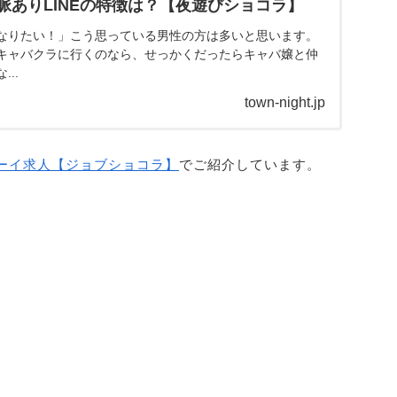
脈ありLINEの特徴は？【夜遊びショコラ】
なりたい！」こう思っている男性の方は多いと思います。
キャバクラに行くのなら、せっかくだったらキャバ嬢と仲
..
town-night.jp
ーイ求人【ジョブショコラ】
でご紹介しています。