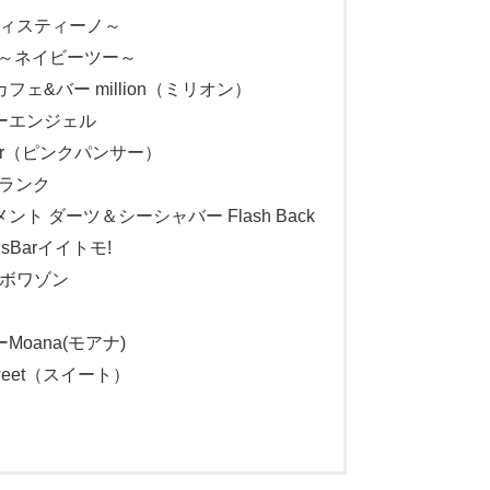
～ディスティーノ～
2～ネイビーツー～
&バー million（ミリオン）
ーエンジェル
her（ピンクパンサー）
フランク
 ダーツ＆シーシャバー Flash Back
Barイイトモ!
e ボワゾン
oana(モアナ)
weet（スイート）