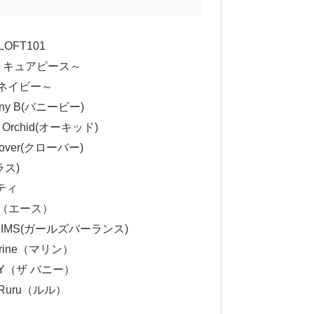
OFT101
e～キュアピース～
～ネイビー～
ny B(バニービー)
chid(オーキッド)
ver(クローバー)
ラス)
ティ
ce（エース）
EIMS(ガールズバーランス)
rine（マリン）
Y（ザ バニー）
uru（ルル）