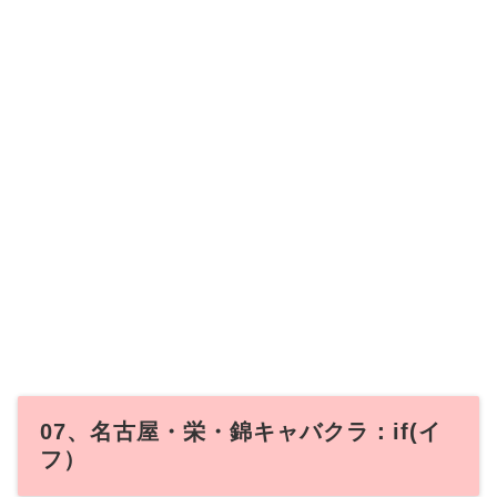
07、名古屋・栄・錦キャバクラ：if(イ
フ）