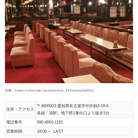
出典：https://chocolat.work/aichi/a_532/shop/04911/
〒4600003 愛知県名古屋市中区錦3-18-6
住所・アクセス
各線「栄駅」地下鉄1番出口より徒歩1分
電話番号
090-4850-1191
営業時間
18:00 ～ LAST