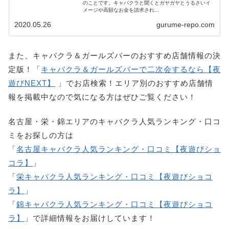
のことです。キャバクラと聞くとガヤガヤとうるさいイ
メージや高額なお金を請求され...
2020.05.26
gurume-repo.com
また、キャバクラ＆ガールズバーのおすすめ店舗情報の決
定版！「
キャバクラ＆ガールズバーで二次会するなら【夜
遊びNEXT】
」でお店検索！エリア別のおすすめ店舗情
報を掲載中なので気になる方はぜひご覧ください！
名古屋・栄・錦エリアのキャバクラ人気ランキング・口コ
ミをお探しの方は
「
名古屋キャバクラ人気ランキング・口コミ【夜遊びショ
コラ】
」
「
栄キャバクラ人気ランキング・口コミ【夜遊びショコ
ラ】
」
「
錦キャバクラ人気ランキング・口コミ【夜遊びショコ
ラ】
」で詳細情報をお届けしています！