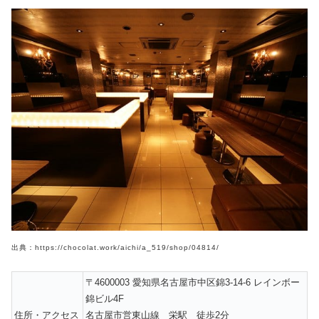
出典：https://chocolat.work/aichi/a_519/shop/04814/
〒4600003 愛知県名古屋市中区錦3-14-6 レインボー
錦ビル4F
住所・アクセス
名古屋市営東山線 栄駅 徒歩2分