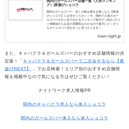
関内のガールズバー店舗一覧（人気ランキン
グ）|夜遊びショコラ
関内のガールズバー・近くの飲み屋をお探しなら【夜遊
びショコラ】にお任せください！今、関内で人気のガー
ルズバーがひと目で分かるランキング形式でご紹介♪口コ
ミ体験談からお店の雰囲気もわかるので貴方にピッタリ
なガールズバー店がきっと見つかります！
town-night.jp
また、キャバクラ＆ガールズバーのおすすめ店舗情報の決
定版！「
キャバクラ＆ガールズバーで二次会するなら【夜
遊びNEXT】
」でお店検索！エリア別のおすすめ店舗情
報を掲載中なので気になる方はぜひご覧ください！
ナイトワーク求人情報PR
関内のキャバクラ求人なら体入ショコラ
関内のガールズバー体入なら体入ショコラ