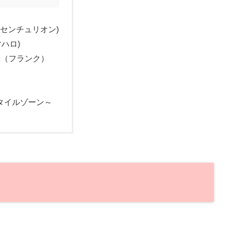
n (センチュリオン)
マハロ)
NK（フランク）
スタイルゾーン～