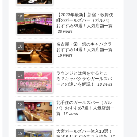
【2023年最新】新宿・歌舞伎
町のガールズバー（ガルバ）
おすすめ39選！人気店舗一覧
20 views
名古屋・栄・錦のキャバクラ
おすすめ14選！人気店舗一覧
19 views
ラウンジとは何をするとこ
ろ？キャバクラやガールズバ
ーとの違いを解説！
18 views
北千住のガールズバー（ガル
バ）おすすめ7選！人気店舗一
覧
17 views
大宮ガールズバー体入13選！
稼げるおすすめ高収入情報