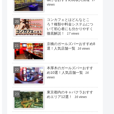
17
views
コンカフェとはどんなとこ
ろ？種類や料金システムにつ
いて初心者にも分かりやすく
徹底解説！
17 views
京橋のガールズバーおすすめ8
選！人気店舗一覧
16 views
本厚木のガールズバーおすす
め10選！人気店舗一覧
16
views
東京都内のキャバクラおすす
めエリア12選！
16 views