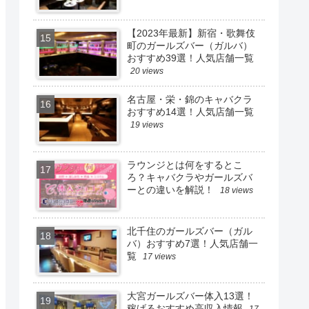
【2023年最新】新宿・歌舞伎
町のガールズバー（ガルバ）
おすすめ39選！人気店舗一覧
20 views
名古屋・栄・錦のキャバクラ
おすすめ14選！人気店舗一覧
19 views
ラウンジとは何をするとこ
ろ？キャバクラやガールズバ
ーとの違いを解説！
18 views
北千住のガールズバー（ガル
バ）おすすめ7選！人気店舗一
覧
17 views
大宮ガールズバー体入13選！
稼げるおすすめ高収入情報