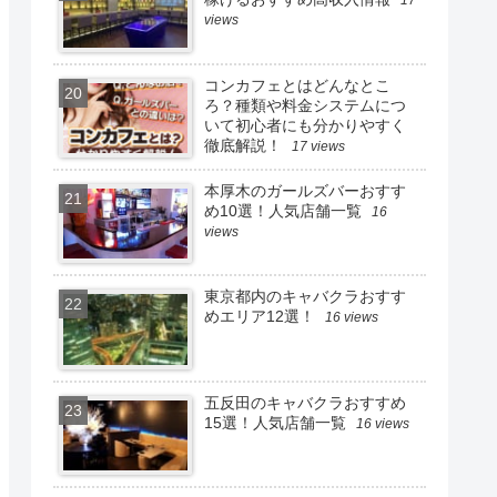
17
views
コンカフェとはどんなとこ
ろ？種類や料金システムにつ
いて初心者にも分かりやすく
徹底解説！
17 views
本厚木のガールズバーおすす
め10選！人気店舗一覧
16
views
東京都内のキャバクラおすす
めエリア12選！
16 views
五反田のキャバクラおすすめ
15選！人気店舗一覧
16 views