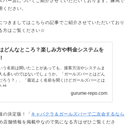
ズバー店についてご紹介させていただいております。練馬で
用ください。
につきましてはこちらの記事でご紹介させていただいており
る方はご覧ください☆
はどんなところ？楽しみ方や料金システムを
！
いう名前は聞いたことがあっても、接客方法やシステムま
人も多いのではないでしょうか。「ガールズバーとはどん
だろう？」、「最近よく名前を聞くけどガールズバーとは
...
gurume-repo.com
報の決定版！「
キャバクラ＆ガールズバーで二次会するなら
め店舗情報を掲載中なので気になる方はぜひご覧くださ