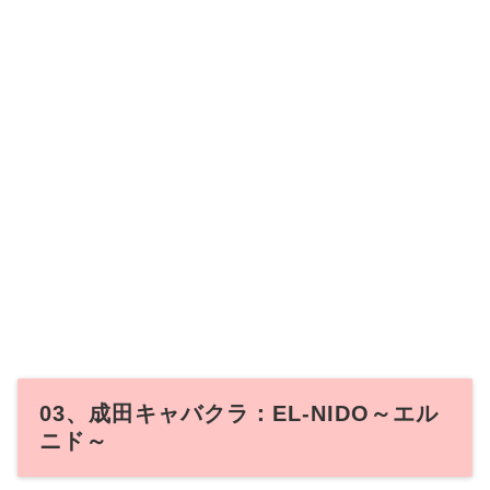
03、成田キャバクラ：EL-NIDO～エル
ニド～