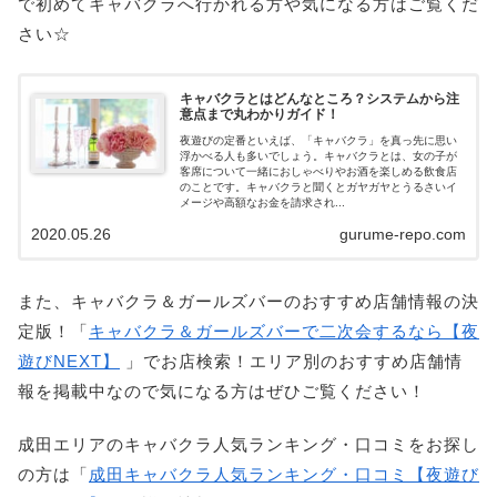
で初めてキャバクラへ行かれる方や気になる方はご覧くだ
さい☆
キャバクラとはどんなところ？システムから注
意点まで丸わかりガイド！
夜遊びの定番といえば、「キャバクラ」を真っ先に思い
浮かべる人も多いでしょう。キャバクラとは、女の子が
客席について一緒におしゃべりやお酒を楽しめる飲食店
のことです。キャバクラと聞くとガヤガヤとうるさいイ
メージや高額なお金を請求され...
2020.05.26
gurume-repo.com
また、キャバクラ＆ガールズバーのおすすめ店舗情報の決
定版！「
キャバクラ＆ガールズバーで二次会するなら【夜
遊びNEXT】
」でお店検索！エリア別のおすすめ店舗情
報を掲載中なので気になる方はぜひご覧ください！
成田エリアのキャバクラ人気ランキング・口コミをお探し
の方は「
成田キャバクラ人気ランキング・口コミ【夜遊び