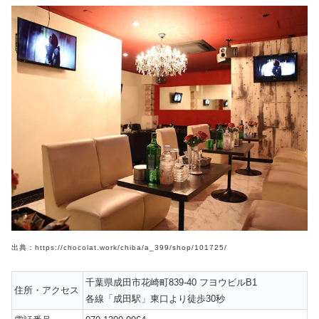
出典：https://chocolat.work/chiba/a_399/shop/101725/
千葉県成田市花崎町839-40 フヨウビルB1
住所・アクセス
各線「成田駅」東口より徒歩30秒