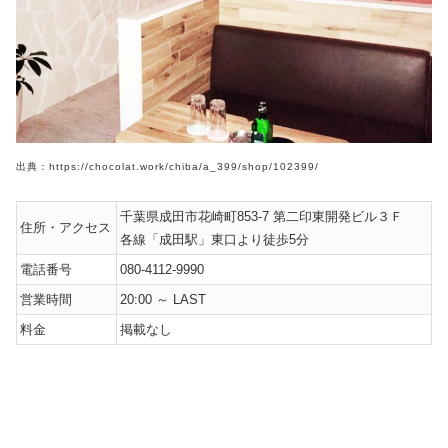
出典：https://chocolat.work/chiba/a_399/shop/102399/
千葉県成田市花崎町853-7 第二印東開発ビル３Ｆ
住所・アクセス
各線「成田駅」東口より徒歩5分
電話番号
080-4112-9990
営業時間
20:00 ～ LAST
料金
掲載なし