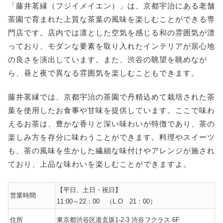
「藤井茗縁（フジイメイエン）」は、京都宇治にある老舗
茶園で育まれた上質な茶葉の風味を楽しむことができる専
門店です。店内では凛とした空気を感じる和の雰囲気が漂
っており、モダンな要素を取り入れたインテリアが居心地
の良さを演出しています。また、渋谷の眺望を眺めなが
ら、昼と夜で異なる雰囲気を楽しむこともできます。
藤井茗縁では、京都宇治の茶園で丹精込めて栽培された茶
葉を使用したお食事や甘味を提供しています。ここで味わ
えるお茶は、豊かな香りと深い味わいが特徴であり、茶の
楽しみ方を存分に味わうことができます。料理やスイーツ
も、茶の風味を生かした繊細な味付けやアレンジが施され
ており、上品な味わいを楽しむことができますよ。
【平日、土日・祝日】
営業時間
11:00～22：00 （L.O 21：00）
住所
東京都渋谷区道玄坂1-2-3 渋谷フクラス 6F