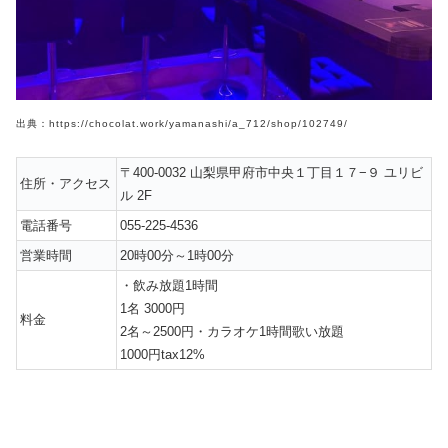
出典：https://chocolat.work/yamanashi/a_712/shop/102749/
〒400-0032 山梨県甲府市中央１丁目１７−９ ユリビ
住所・アクセス
ル 2F
電話番号
055-225-4536
営業時間
20時00分～1時00分
・飲み放題1時間
1名 3000円
料金
2名～2500円・カラオケ1時間歌い放題
1000円tax12%