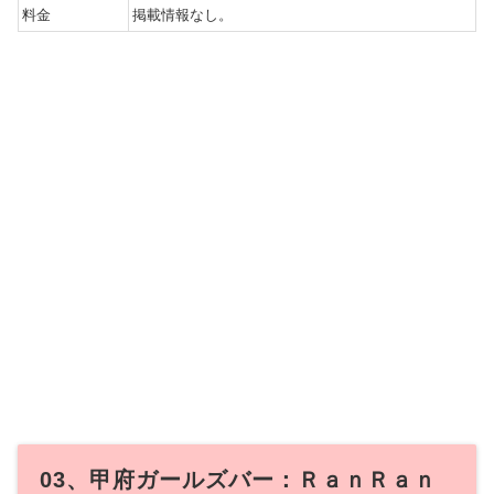
料金
掲載情報なし。
03、甲府ガールズバー：ＲａｎＲａｎ