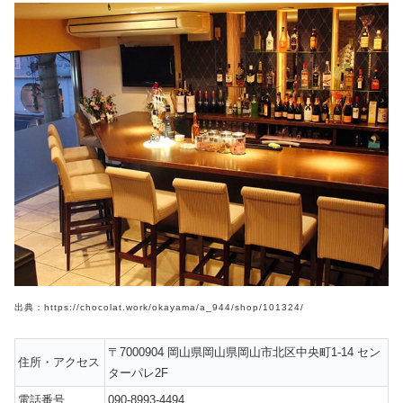
出典：https://chocolat.work/okayama/a_944/shop/101324/
〒7000904 岡山県岡山県岡山市北区中央町1-14 セン
住所・アクセス
ターパレ2F
電話番号
090-8993-4494