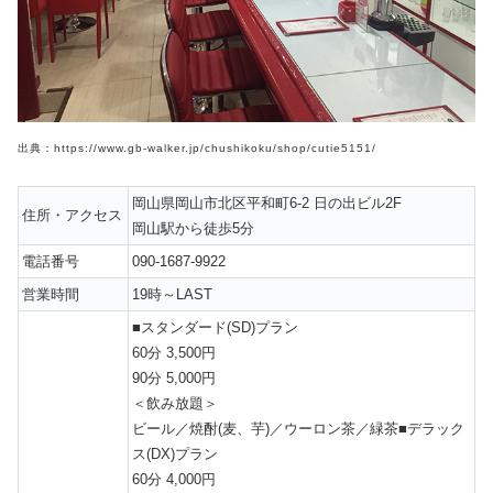
出典：https://www.gb-walker.jp/chushikoku/shop/cutie5151/
岡山県岡山市北区平和町6-2 日の出ビル2F
住所・アクセス
岡山駅から徒歩5分
電話番号
090-1687-9922
営業時間
19時～LAST
■スタンダード(SD)プラン
60分 3,500円
90分 5,000円
＜飲み放題＞
ビール／焼酎(麦、芋)／ウーロン茶／緑茶■デラック
ス(DX)プラン
60分 4,000円