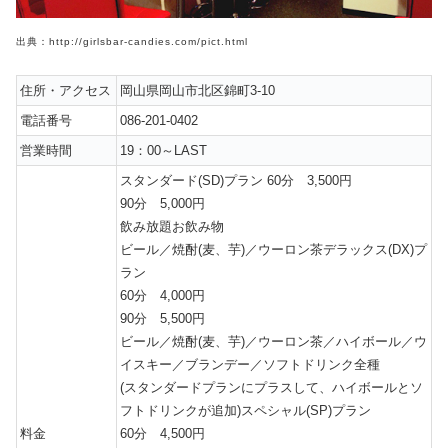
出典：http://girlsbar-candies.com/pict.html
住所・アクセス
岡山県岡山市北区錦町3-10
電話番号
086-201-0402
営業時間
19：00～LAST
スタンダード(SD)プラン 60分 3,500円
90分 5,000円
飲み放題お飲み物
ビール／焼酎(麦、芋)／ウーロン茶デラックス(DX)プ
ラン
60分 4,000円
90分 5,500円
ビール／焼酎(麦、芋)／ウーロン茶／ハイボール／ウ
イスキー／ブランデー／ソフトドリンク全種
(スタンダードプランにプラスして、ハイボールとソ
フトドリンクが追加)スペシャル(SP)プラン
料金
60分 4,500円