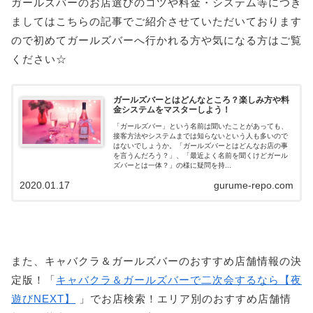
ガールズバーのお店選びのコツや料金・システム等につき
ましてはこちらの記事でご紹介させていただいております
ので初めてガールズバーへ行かれる方や気になる方はご覧
ください☆
ガールズバーとはどんなところ？楽しみ方や料
金システムをマスターしよう！
「ガールズバー」という名前は聞いたことがあっても、
接客方法やシステムまでは知らないという人も多いので
はないでしょうか。「ガールズバーとはどんなお店の事
を言うんだろう？」、「最近よく名前を聞くけどガール
ズバーとは一体？」の様に疑問を持...
2020.01.17
gurume-repo.com
また、キャバクラ＆ガールズバーのおすすめ店舗情報の決
定版！「
キャバクラ＆ガールズバーで二次会するなら【夜
遊びNEXT】
」でお店検索！エリア別のおすすめ店舗情