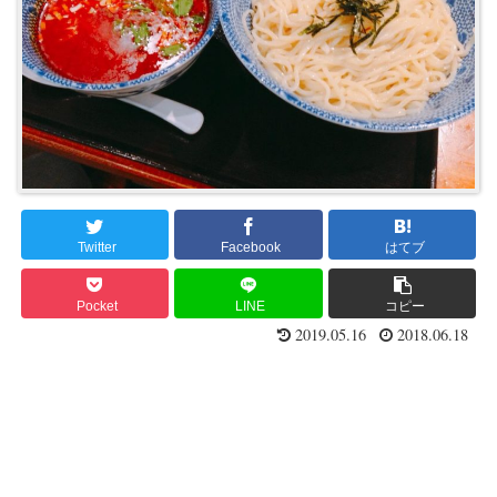
Twitter
Facebook
はてブ
Pocket
LINE
コピー
2019.05.16
2018.06.18